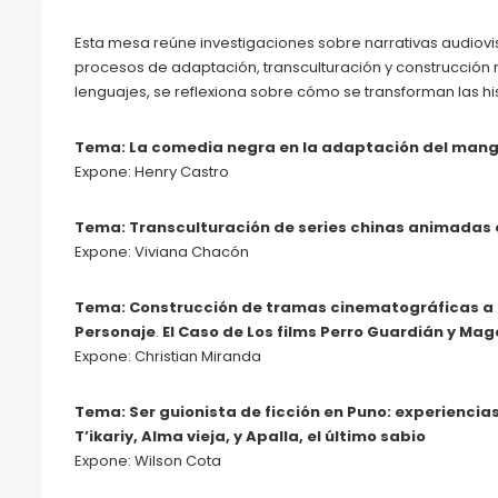
Esta mesa reúne investigaciones sobre narrativas audiovi
procesos de adaptación, transculturación y construcción nar
lenguajes, se reflexiona sobre cómo se transforman las his
Tema: La comedia negra en la adaptación del manga
Expone: Henry Castro
Tema: Transculturación de series chinas animadas en 
Expone: Viviana Chacón
Tema: Construcción de tramas cinematográficas a pa
Personaje
.
El Caso de Los films Perro Guardián y Mag
Expone: Christian Miranda
Tema: Ser guionista de ficción en Puno: experiencias 
T’ikariy, Alma vieja, y Apalla, el último sabio
Expone: Wilson Cota