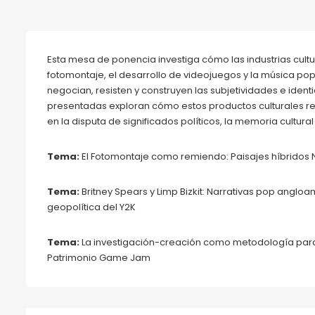
Esta mesa de ponencia investiga cómo las industrias cult
fotomontaje, el desarrollo de videojuegos y la música p
negocian, resisten y construyen las subjetividades e iden
presentadas exploran cómo estos productos culturales re
en la disputa de significados políticos, la memoria cultural 
Tema:
El Fotomontaje como remiendo: Paisajes híbridos
Tema:
Britney Spears y Limp Bizkit: Narrativas pop angloam
geopolítica del Y2K
Tema:
La investigación-creación como metodología para e
Patrimonio Game Jam